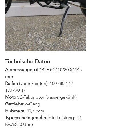
Technische Daten 
Abmessungen 
(L*B*H): 2110/800/1145 
mm
Reifen 
(vorne/hinten): 100×80-17 / 
130×70-17
Motor
: 2-Taktmotor (wassergekühlt)
Getriebe
: 6-Gang
Hubraum
: 49,7 ccm
Typenscheingenehmigte Leistung
: 2,1 
Kw/6250 Upm