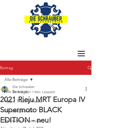
Beitrag
Alle Beiträge
Die Schrauber
Alle Beiträge
20. Mai 2021
1 Min. Lesezeit
2021 Rieju MRT Europa IV
Tipps, Tricks & News
Supermoto BLACK
Fahrzeughandel
EDITION - neu!
Verkaufte Fahrzeuge