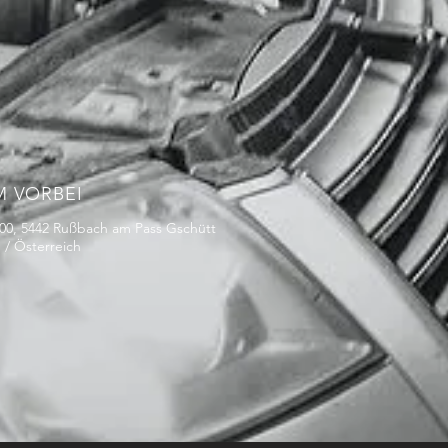
 VORBEI
00, 5442 Rußbach am Pass Gschütt
 / Österreich