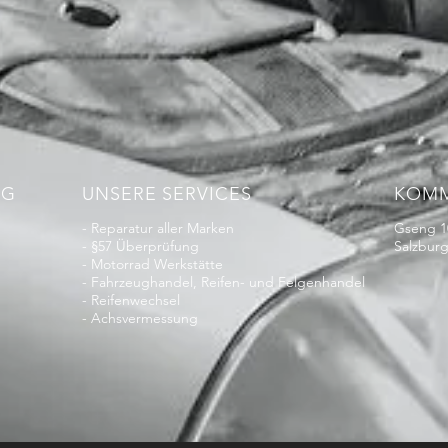
NG
UNSERE SERVICES
KOMM
- Reparatur aller Marken
Gseng 1
- §57 Überprüfung
Salzburg
- Motorrad Werkstätte
- Fahrzeughandel, Reifen- und Felgenhandel
- Reifenwechsel
- Achsvermessung