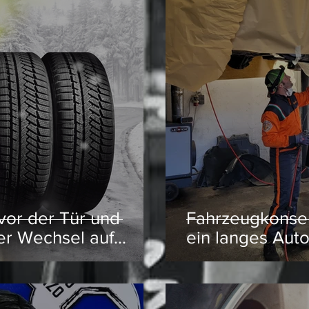
 vor der Tür und
Fahrzeugkonserv
er Wechsel auf
ein langes Aut
reifbare Nähe.