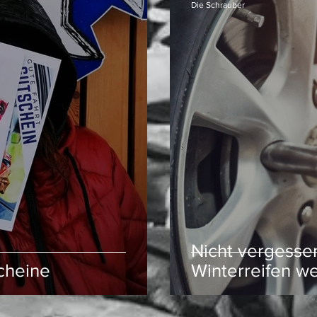
Die Schrauber
Nicht vergessen
heine
Winterreifen w