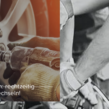
: rechtzeitig
echseln!