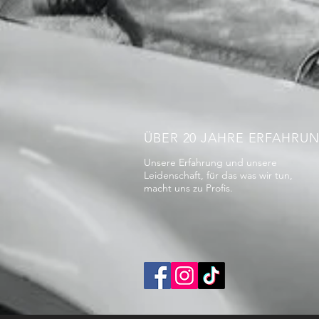
ÜBER 20 JAHRE ERFAHRU
Unsere Erfahrung und unsere
Leidenschaft, für das was wir tun,
macht uns zu Profis.