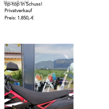
Motorradhandel
tip-top in Schuss!
Privatverkauf
Preis: 1.850,-€