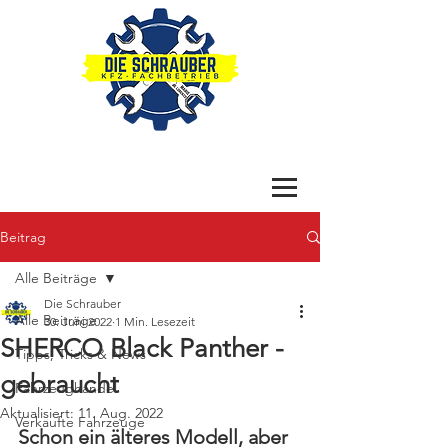
Beitrag
Alle Beiträge
Die Schrauber
Alle Beiträge
30. Juni 2022
1 Min. Lesezeit
SHERCO Black Panther -
Tipps, Tricks & News
gebraucht
Fahrzeughandel
Aktualisiert:
11. Aug. 2022
Verkaufte Fahrzeuge
Schon ein älteres Modell, aber 