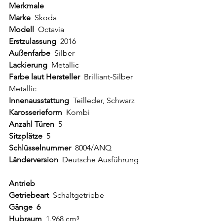
Merkmale
Marke  
Skoda
Modell  
Octavia
Erstzulassung  
2016
Außenfarbe  
Silber
Lackierung  
Metallic  
Farbe laut Hersteller 
 Brilliant-Silber 
Metallic  
Innenausstattung  
Teilleder, Schwarz  
Karosserieform  
Kombi
Anzahl Türen
  5  
Sitzplätze  
5  
Schlüsselnummer  
8004/ANQ  
Länderversion  
Deutsche Ausführung  
Antrieb
Getriebeart  
Schaltgetriebe
Gänge  6  
Hubraum  
1.968 cm³  