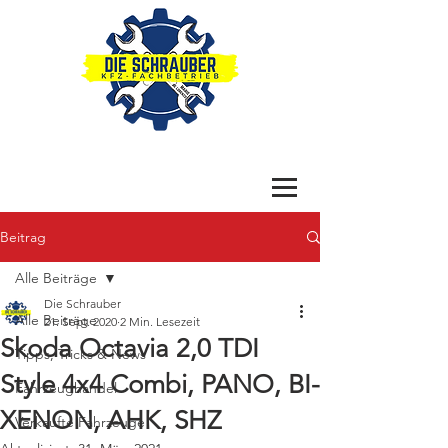
Beitrag
Alle Beiträge
Die Schrauber
Alle Beiträge
21. Sept. 2020
2 Min. Lesezeit
Skoda Octavia 2,0 TDI
Tipps, Tricks & News
Style 4x4 Combi, PANO, BI-
Fahrzeughandel
XENON, AHK, SHZ
Verkaufte Fahrzeuge