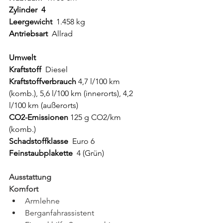
Zylinder  4  
Leergewicht  
1.458 kg  
Antriebsart  
Allrad   
Umwelt
Kraftstoff  
Diesel
Kraftstoffverbrauch 
4,7 l/100 km 
(komb.), 5,6 l/100 km (innerorts), 4,2 
l/100 km (außerorts)
CO2-Emissionen
 125 g CO2/km 
(komb.)  
Schadstoffklasse  
Euro 6  
Feinstaubplakette  
4 (Grün)   
Ausstattung
Komfort 
Armlehne 
Berganfahrassistent 